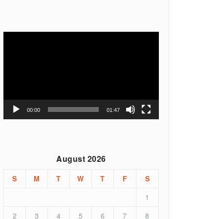
Video
Player
00:00
01:47
August 2026
S
M
T
W
T
F
S
1
2
3
4
5
6
7
8